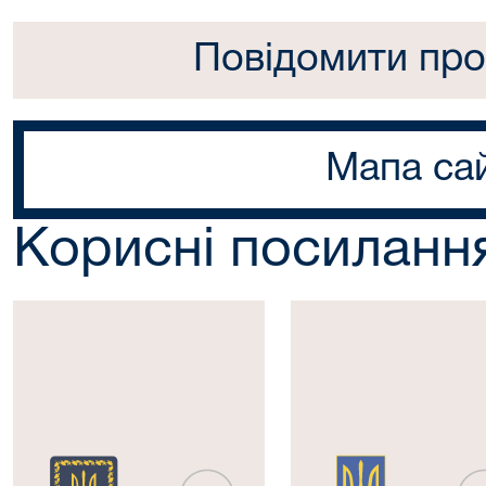
Повідомити про
Мапа са
Корисні посиланн
Президент
Верховна
України
Рада
України