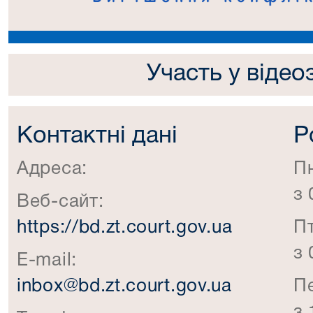
Участь у відео
Контактні дані
Р
Адреса:
П
з 
Веб-сайт:
https://bd.zt.court.gov.ua
П
з 
E-mail:
inbox@bd.zt.court.gov.ua
П
з 