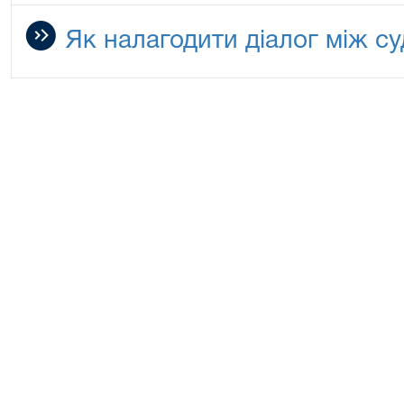
Як налагодити діалог між с