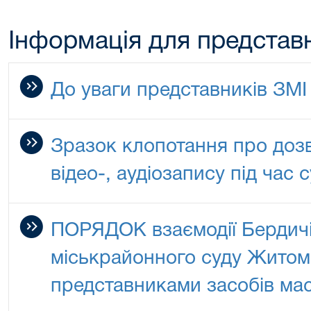
Інформація для представ
До уваги представників ЗМІ
Зразок клопотання про дозв
відео-, аудіозапису під час 
ПОРЯДОК взаємодії Бердич
міськрайонного суду Житоми
представниками засобів мас