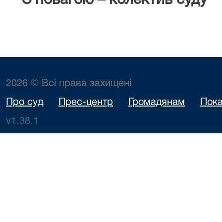
З повагою – колектив суду
2026 © Всі права захищені
Про суд
Прес-центр
Громадянам
Пока
v1.38.1