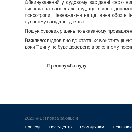
Обвинувачений у судовому засіданні свою ви
визнала та запевняла суд, що дійсно допома
психотропи. Незважаючи на це, вина обох в і
судовому засіданні доказів.
Пошук судових рішень по вказаному проваджен
Важливо:
відповідно до статті 62 Конституції 
доки її вину не буде доведено в законному поря
Пресслужба
суду
2026 © Всі права захищені
Про суд
Прес-центр
Громадянам
Показники