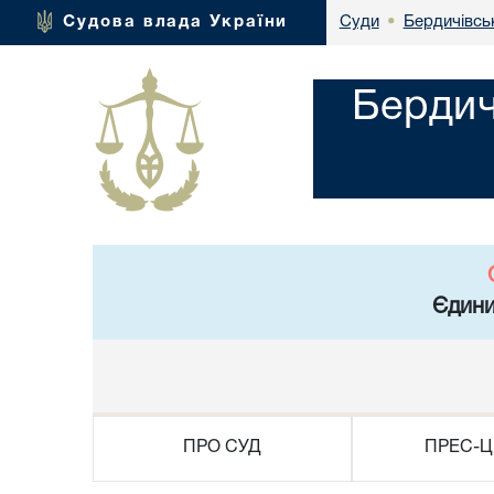
Бердичівсь
Судова влада України
Суди
•
Бердич
Єдини
ПРО СУД
ПРЕС-Ц