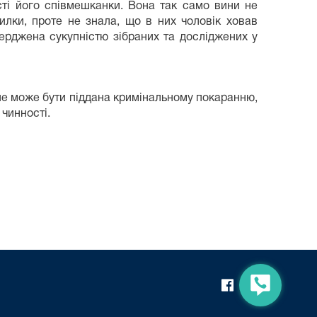
ті його співмешканки. Вона так само вини не
лки, проте не знала, що в них чоловік ховав
ерджена сукупністю зібраних та досліджених у
і не може бути піддана кримінальному покаранню,
 чинності.