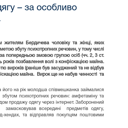
ягу – за особливо
а
 жителям Бердичева чоловіку та жінці, яких
 метою збуту психотропних речовин, у тому числі
а попередньою змовою групою осіб (чч. 2, 3 ст.
ь років позбавлення волі з конфіскацією майна.
стю вироків (раніше був засуджений та не відбув
фіскацією майна. Вирок ще не набув чинності та
та його на рік молодша співмешканка займалися
й збутом психотропних речовин: амфетаміну та
ядом продажу одягу через інтернет. Заборонений
и, замасковував всередині предметів одягу,
д-хендах, та відправляв покупцям поштовими