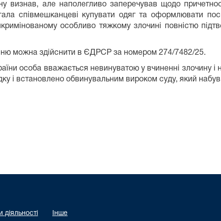
ну визнав, але наполегливо заперечував щодо причетнос
гала співмешканцеві купувати одяг та оформлювати поси
нкримінованому особливо тяжкому злочині повністю підтв
ню можна здійснити в ЄДРСР за номером 274/7482/25.
України особа вважається невинуватою у вчиненні злочину 
дку і встановлено обвинувальним вироком суду, який набув
 діяльності
Інше