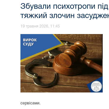
Збували психотропи під
тяжкий злочин засудже
19 травня 2026, 11:45
сервісами.