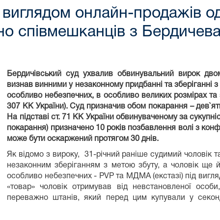
 виглядом онлайн-продажів од
но співмешканців з Бердичев
Бердичівський суд ухвалив обвинувальний вирок двом
визнав винними у незаконному придбанні та зберіганні з
особливо небезпечних, в особливо великих розмірах та з
307 КК України). Суд призначив обом покарання – дев`ят
На підставі ст. 71 КК України обвинуваченому за сукупні
покарання) призначено 10 років позбавлення волі з кон
може бути оскаржений протягом 30 днів.
Як відомо з вироку, 31-річний раніше судимий чоловік 
незаконним зберіганням з метою збуту, а чоловік ще 
особливо небезпечних - PVP та МДМА (екстазі) під вигл
«товар» чоловік отримував від невстановленої особ
переважно штанів, який перед цим купували у секон