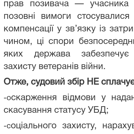
прав позивача — учасника б
позовні вимоги стосувалися 
компенсації у зв’язку із затр
чином, ці спори безпосередн
яких держава забезпечує 
захисту ветеранів війни.
Отже, с
удовий збір НЕ сплачу
скарження відмови у надан
-о
скасування статусу УБД;
оціального захисту, нараху
-с