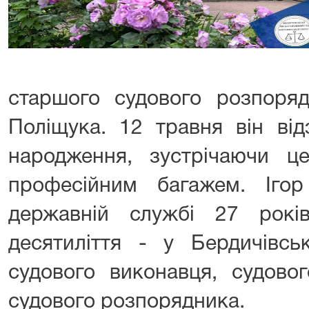
старшого судового розпоряд
Поліщука. 12 травня він від
народження, зустрічаючи ц
професійним багажем. Іго
державній службі 27 рок
десятиліття - у Бердичівсь
судового виконавця, судово
судового розпорядника.