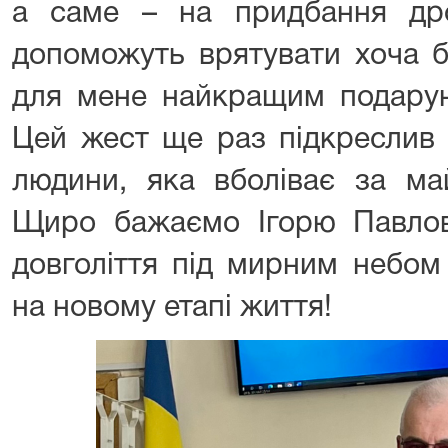
а саме – на придбання др
допоможуть врятувати хоча б
для мене найкращим подарун
Цей жест ще раз підкреслив 
людини, яка вболіває за ма
Щиро бажаємо Ігорю Павлови
довголіття під мирним небом 
на новому етапі життя!