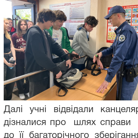
Далі учні відвідали канцеля
дізналися про шлях справи в
до її багаторічного зберіган