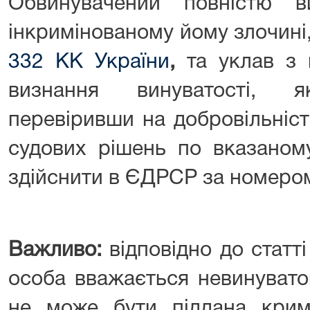
Обвинувачений повністю 
інкримінованому йому злочин
332 КК України
,
та уклав з
визнання винуватості, 
перевіривши на добровільніст
судових рішень по вказано
здійснити в ЄДРСР за номером
Важливо:
відповідно до статті
особа вважається невинувато
не може бути піддана крим