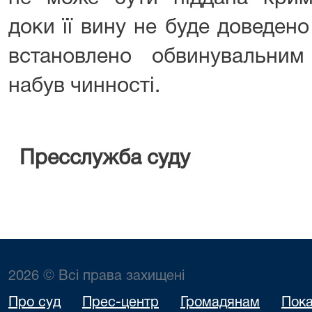
доки її вину не буде доведен
встановлено обвинувальни
набув чинності.
Пресслужба
суду
2026 © Всі права захищені
Про суд
Прес-центр
Громадянам
Пока