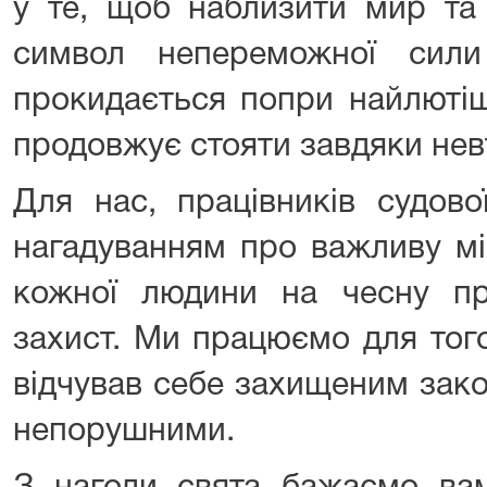
у те, щоб наблизити мир та
символ непереможної сил
прокидається попри найлютіші
продовжує стояти завдяки невт
Для нас, працівників судово
нагадуванням про важливу мі
кожної людини на чесну п
захист. Ми працюємо для тог
відчував себе захищеним зако
непорушними.