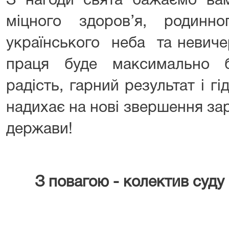
З нагоди свята бажаємо вам 
міцного здоров’я, родинн
українського неба та невиче
праця буде максимально б
радість, гарний результат і гі
надихає на нові звершення за
держави!
З повагою - колектив суду