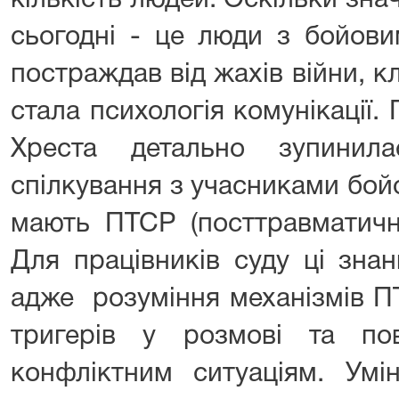
кількість людей. Оскільки знач
сьогодні - це люди з бойови
постраждав від жахів війни, 
стала психологія комунікації
Хреста детально зупинил
спілкування з учасниками бойо
мають ПТСР (посттравматичн
Для працівників суду ці зна
адже розуміння механізмів П
тригерів у розмові та пов
конфліктним ситуаціям. Умі