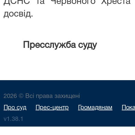
ДСНС та Червоного Хреста 
досвід.
Пресслужба суду
2026 © Всі права захищені
Про суд
Прес-центр
Громадянам
Пока
v1.38.1