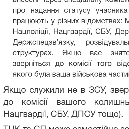
внесені через спеціальну комісі
про надання статусу учасника 
працюють у різних відомствах: 
Нацполіції, Нацгвардії, СБУ, Д
Держспецзв’язку, розвідува
структурах. Якщо вас знято
зверніться до комісії того від
якого була ваша військова части
Якщо служили не в ЗСУ, звер
до комісії вашого колишн
Нацгвардії, СБУ, ДПСУ тощо).