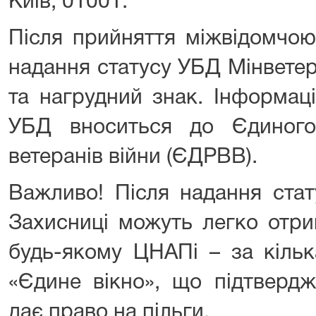
Київ, 01001.
Після прийняття міжвідомчою
надання статусу УБД Мінветер
та нагрудний знак. Інформац
УБД вноситься до Єдиного
ветеранів війни (ЄДРВВ).
Важливо! Після надання ста
Захисниці можуть легко отр
будь-якому ЦНАПі – за кільк
«Єдине вікно», що підтвердж
дає право на пільги.