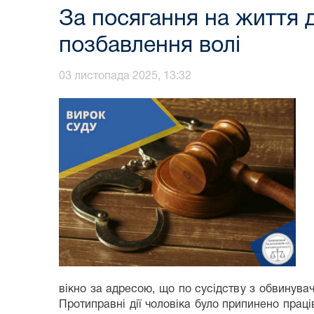
За посягання на життя 
позбавлення волі
03 листопада 2025, 13:32
вікно за адресою, що по сусідству з обвинува
Протиправні дії чоловіка було припинено прац