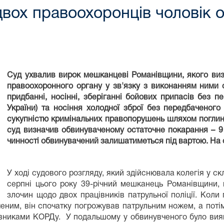
двох правоохоронців чоловік о
Суд ухвалив вирок мешканцеві Романівщини, якого в
правоохоронного органу у зв'язку з виконанням ними с
придбанні, носінні, зберіганні бойових припасів без 
України) та н
осіння
холодної зброї
без передбаченого
сукупністю кримінальних правопорушень шляхом поглин
суд визначив обвинуваченому остаточне покарання – 9
чинності обвинувачений залишатиметься під вартою. На 
У ході судового розгляду, який здійснювала колегія у ск
серпні цього року 39-річний мешканець Романівщини,
злочин щодо двох працівників патрульної поліції. Коли
ченим, він спочатку погрожував патрульним ножем, а пот
івниками КОРДу. У подальшому у обвинувченого було вияв