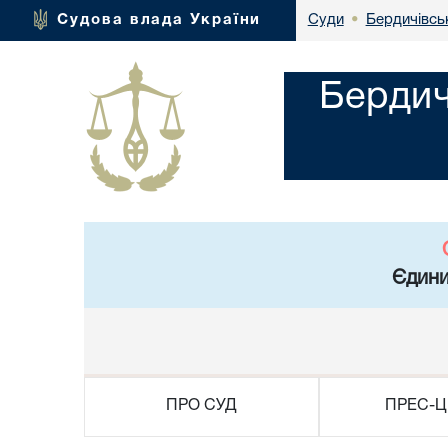
Бердичівсь
Судова влада України
Суди
•
Бердич
Єдини
ПРО СУД
ПРЕС-Ц