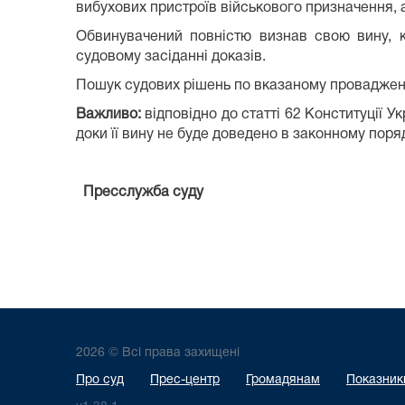
вибухових пристроїв військового призначення, 
Обвинувачений повністю визнав свою вину, кр
судовому засіданні доказів.
Пошук судових рішень по вказаному проваджен
Важливо:
відповідно до статті 62 Конституції 
доки її вину не буде доведено в законному поря
Пресслужба
суду
2026 © Всі права захищені
Про суд
Прес-центр
Громадянам
Показники