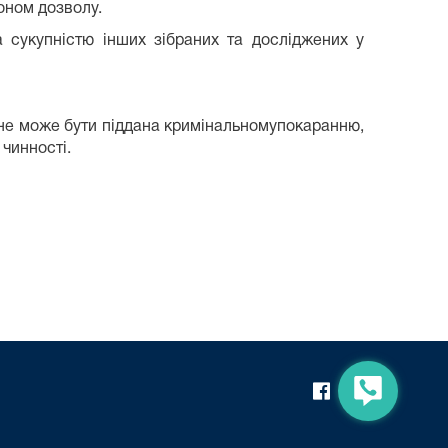
оном дозволу.
а сукупністю інших зібраних та досліджених у
і не може бути піддана кримінальномупокаранню,
 чинності.