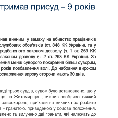
тримав присуд – 9 років
изнав винним у замаху на
вбивство працівників
лужбових обов'язків (
ст. 348 КК України), та у
передбаченого законом дозволу (
ч. 1 ст. 263 КК
законом дозволу (ч.
2 ст. 263 КК України). З
а
ення менш суворого покарання більш суворим,
 років позбавлення волі. До набрання вироком
оскарження вироку сторони мають 30 днів.
ладі трьох суддів, судом було встановлено, що у
 що на Житомирщині, вчинив особливо тяжкий
 правоохоронці приїхали на виклик про розбите
ім – гранатою, приведеною у бойове положення.
лено та вилучено дві гранати, які належать до