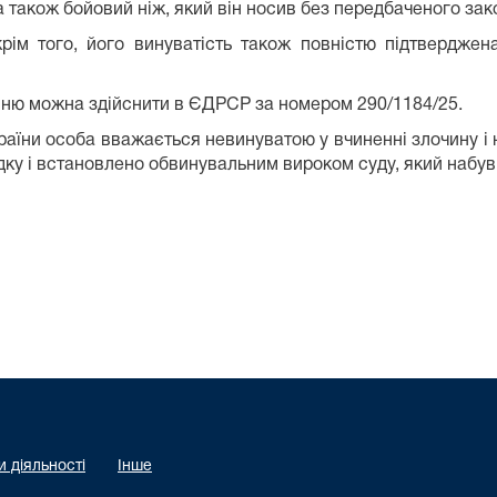
а також бойовий ніж, який він носив без передбаченого зак
ім того, його винуватість також повністю підтверджен
ню можна здійснити в ЄДРСР за номером 290/1184/25.
України особа вважається невинуватою у вчиненні злочину 
дку і встановлено обвинувальним вироком суду, який набув
 діяльності
Інше