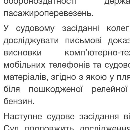
обороноздатності д
пасажироперевезень.
У судовому засіданні колег
досліджувати письмові дока
висновки комп’ютерно-те
мобільних телефонів та судов
матеріалів, згідно з якою у пл
біля пошкодженої релейн
бензин.
Наступне судове засідання в
Суд продовжить дослідження