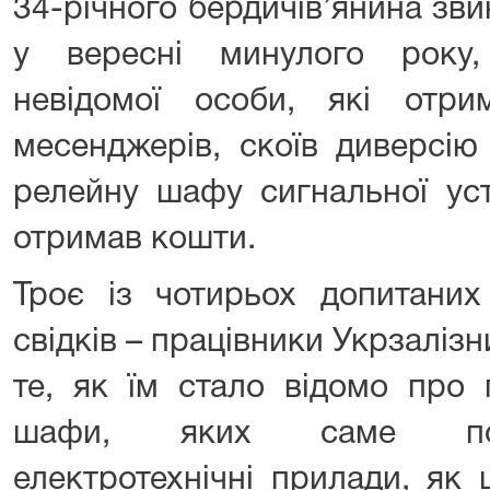
34-річного бердичів’янина зви
у вересні минулого року,
невідомої особи, які отр
месенджерів, скоїв диверсію 
релейну шафу сигнальної уст
отримав кошти.
Троє із чотирьох допитаних
свідків – працівники Укрзалізн
те, як їм стало відомо про
шафи, яких саме пош
електротехнічні прилади, як