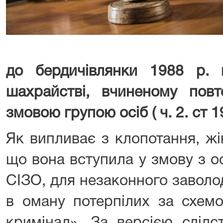
до бердичівлянки 1988 р. 
шахрайстві, вчиненому пов
змовою групою осіб ( ч. 2. ст 
Як випливає з клопотання, жі
що вона вступила у змову з о
СІЗО, для незаконного заволо
в оману потерпілих за схем