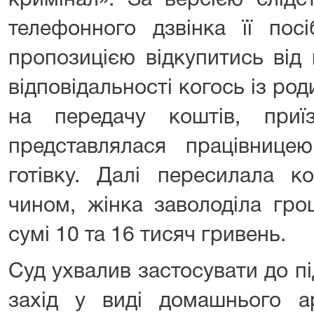
кримінал». За версією слідс
телефонного дзвінка її пос
пропозицією відкупитись від 
відповідальності когось із род
на передачу коштів, приї
представлялася працівницею
готівку. Далі пересилала к
чином, жінка заволоділа гр
сумі 10 та 16 тисяч гривень.
Суд ухвалив застосувати до п
захід у виді домашнього 