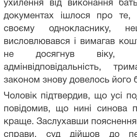
ухилення від виконання бать
документах ішлося про те,
своєму однокласнику, н
висловлювався і вимагав кош
не досягнув віку, 
адмінвідповідальність, три
законом знову довелось його б
Чоловік підтвердив, що усі под
повідомив, що нині синова п
краще. Заслухавши пояснення
справи, суд дійшов до п