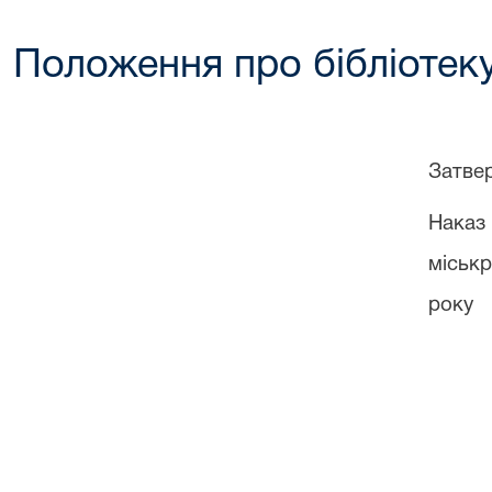
Положення про бібліотек
Затве
Нака
міськ
року