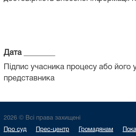
Дата
________ ______
Підпис учасника процесу або його
представника
2026 © Всі права захищені
Про суд
Прес-центр
Громадянам
Пока