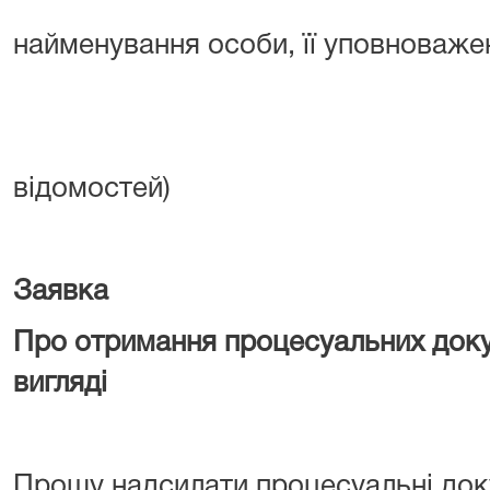
(ПІБ 
найменування особи, її уповноваже
справа №
(за наяв
відомостей)
Заявка
Про отримання процесуальних доку
вигляді
Прошу надсилати процесуальні док