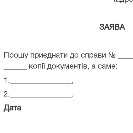
ЗАЯВА
Прошу приєднати до справи № ____
______ копії документів, а саме:
1.________________,
2.________________.
Дата