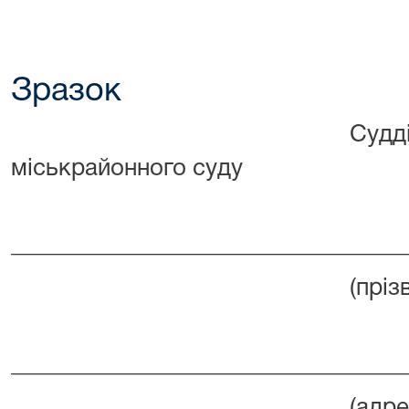
Зразок
Судді Бердичі
міськрайонного суду
_________________________________
(прізвище, ім’я, 
_________________________________
(адреса