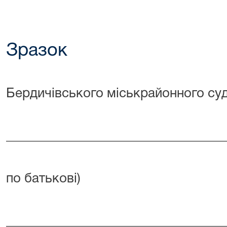
Зразок
Суд
Бердичівського міськрайонного су
_________________________________
(прізвище
по батькові)
_________________________________