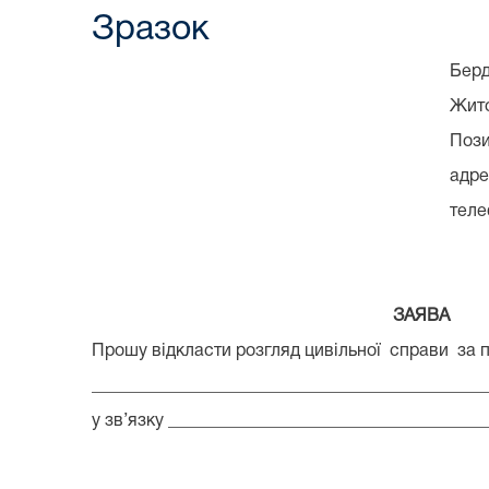
Зразок
Бердичівському міськ
Житомирської о
Позивача /відповідача/__
адреса________________
телефон_______________
ЗАЯВА
Прошу відкласти розгляд цивільної справи за п
_____________________________________________
у зв’язку ____________________________________