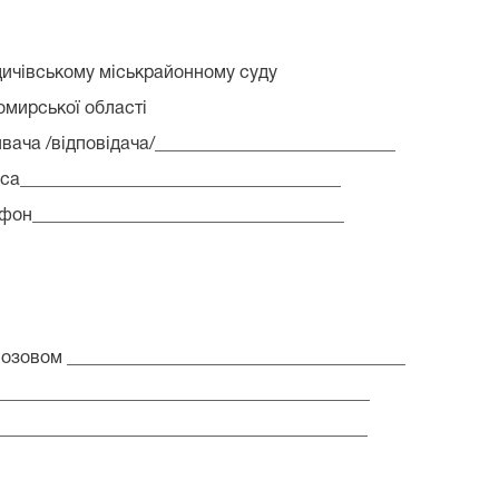
районному суду
бласті
_________________________
____________________
____________________
озовом ______________________________________
__________________________________________
__________________________________________