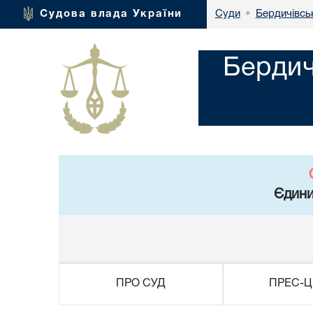
Бердичівсь
Судова влада України
Суди
•
Бердич
Єдини
ПРО СУД
ПРЕС-Ц