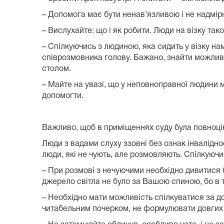
– Допомога має бути ненав’язливою і не надмір
– Вислухайте: що і як робити. Люди на візку так
– Спілкуючись з людиною, яка сидить у візку на
співрозмовника голову. Бажано, знайти можливіс
столом.
– Майте на увазі, що у неповноправної людини 
допомогти.
Важливо, щоб в приміщеннях суду була повноці
Люди з вадами слуху ззовні без ознак інвалідно
люди, які не чують, але розмовляють. Спілкуючи
– При розмові з нечуючими необхідно дивитися 
джерело світла не було за Вашою спиною, бо в 
– Необхідно мати можливість спілкуватися за д
читабельним почерком, не формулювати довгих