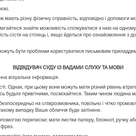
ною.
ож мають різну фізичну справність, відповідно і допомоги мо
магайтеся знайти можливість спілкуватися з нею на одному 
ть сісти на стілець і, якщо йдеться про ознайомлення з д
можуть бути проблеми користуватися письмовим приладдям 
ВІДВІДУВАЧ СУДУ ІЗ ВАДАМИ СЛУХУ ТА МОВИ
нна візуальна інформація.
сті. Однак, при цьому вони можуть мати різний рівень втрат
сь будьте привітними, посміхайтеся. Таким чином людина м
безпосередньо на співрозмовника, повільно і чітко промов
такому випадку Ваше обличчя буде затінене.
опомогою переписки: мати листки паперу, блокнот, ручку аб
 фраз.