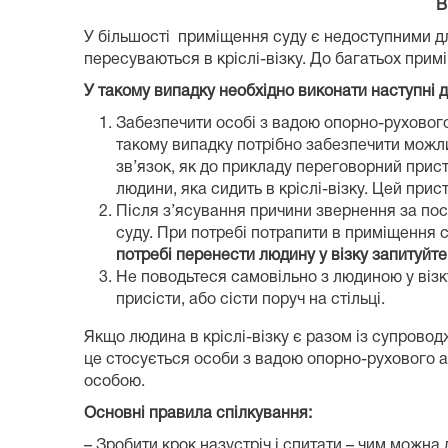
В
У більшості приміщення суду є недоступними дл
пересуваються в кріслі-візку. До багатьох примі
У
такому випадку необхідно
виконати наступні д
Забезпечити особі з вадою опорно-рухового
такому випадку потрібно забезпечити можли
зв’язок, як до прикладу переговорний пристр
людини, яка сидить в кріслі-візку. Цей пр
Після з’ясування причини звернення за по
суду. При потребі потрапити в приміщення су
потребі перенести людину у візку запитуйте
Не поводьтеся самовільно з людиною у візк
присісти, або сісти поруч на стільці.
Якщо людина в кріслі-візку є разом із супровод
це стосується особи з вадою опорно-рухового ап
особою.
Основні правила
спілкування
:
– Зробити крок назустріч і спитати – чим можна