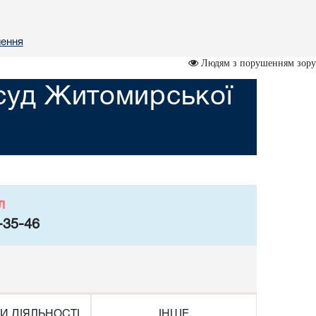
лення
Людям з порушенням зору
суд Житомирської
л
-35-46
И ДІЯЛЬНОСТІ
ІНШЕ