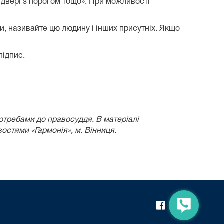
, двері з порогом тощо». При можливості
и, називайте цю людину і інших присутніх. Якщо
підпис.
потребами
до правосуддя.
В матеріалі
стями «Гармонія», м. Вінниця.