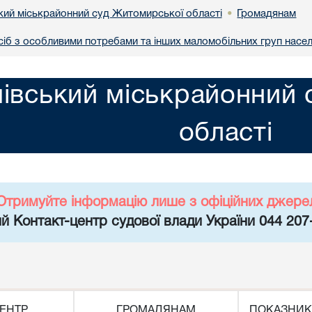
кий міськрайонний суд Житомирської області
Громадянам
•
сіб з особливими потребами та інших маломобільних груп насе
івський міськрайонний 
області
Отримуйте інформацію лише з офіційних джере
й Контакт-центр судової влади України 044 207
ЕНТР
ГРОМАДЯНАМ
ПОКАЗНИК