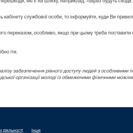
ерешкоди, які є на шляху, наприклад: «зараз будуть сходи
 кабінету службової особи, то інформуйте, куди Ви привел
ого переказом, особливо, якщо при цьому треба поставити 
ібно іти.
налізу забезпечення рівного доступу
людей
з особливими 
ської організації молоді із обмеженими фізичними можливо
 діяльності
Інше