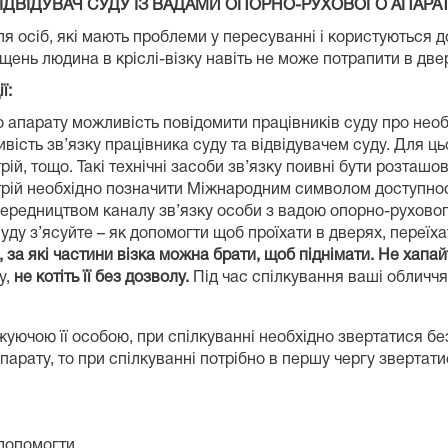
ІДВІДУВАЧ СУДУ ІЗ ВАДАМИ
ОПОРНО-РУХОВОГО АПАРА
я осіб, які мають проблеми у пересуванні і користуються д
щень людина в кріслі-візку навіть не може потрапити в двер
ії
:
 апарату можливість повідомити працівників суду про необх
вість зв’язку працівника суду та відвідувачем суду. Для ц
ій, тощо. Такі технічні засоби зв’язку поивні бути розташов
истрій необхідно позначити Міжнародним символом доступнос
середництвом каналу зв’язку особи з вадою опорно-рухово
ду з’ясуйте – як допомогти щоб проїхати в дверях, переїхат
, за які частини візка можна брати, щоб піднімати. Не хапа
у,
не котіть її без дозволу.
Під час спілкування ваші обличчя 
жуючою її особою, при спілкуванні необхідно звертатися бе
арату, то при спілкуванні потрібно в першу чергу звертати
 допомогти.