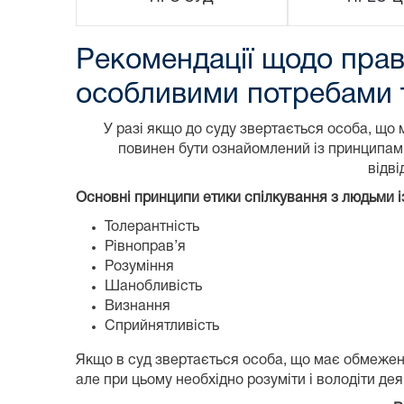
Рекомендації щодо прави
особливими потребами 
У разі якщо до суду звертається особа, що 
повинен бути ознайомлений із принципами
відв
Основні принципи е
тик
и
спілкування з людьми
Толерантність
Рівноправ’я
Розуміння
Шанобливість
Визнання
Сприйнятливість
Якщо в суд звертається особа, що має обмежені 
але при цьому необхідно розуміти і володіти де