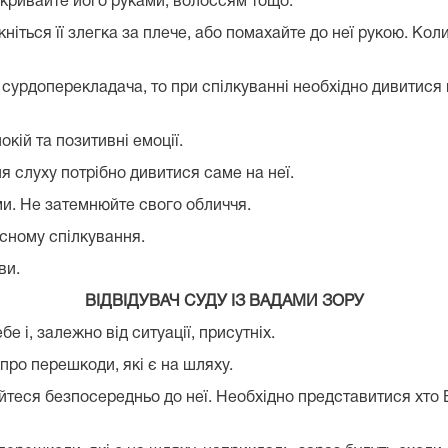
закривайте його руками, волоссям тощо.
ніться її злегка за плече, або помахайте до неї рукою. Кол
урдоперекладача, то при спілкуванні необхідно дивитися на
кій та позитивні емоції.
я слуху потрібно дивитися саме на неї.
ми. Не затемнюйте свого обличчя.
сному спілкування.
ви.
ВІДВІДУВАЧ СУДУ ІЗ ВАДАМИ ЗОРУ
 і, залежно від ситуації, присутніх.
про перешкоди, які є на шляху.
теся безпосередньо до неї. Необхідно представитися хто В