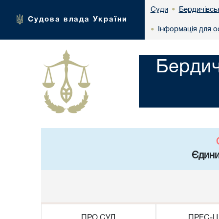
Бердичівсь
Суди
•
Судова влада України
Інформація для о
•
Бердич
Єдини
ПРО СУД
ПРЕС-Ц