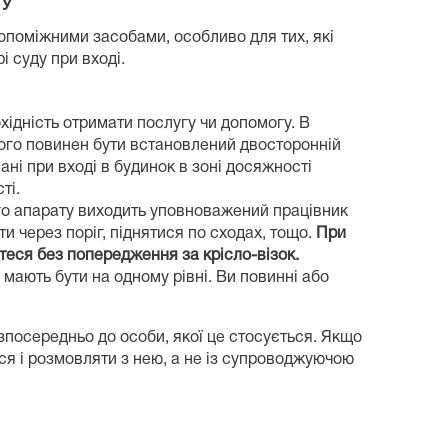
ТУ
опоміжними засобами, особливо для тих, які
і суду при вході.
ідність отримати послугу чи допомогу. В
ього повинен бути встановлений двосторонній
ані при вході в будинок в зоні досяжності
ті.
го апарату виходить уповноважений працівник
и через поріг, піднятися по сходах, тощо.
При
йтеся без попередження за крісло-візок.
мають бути на одному рівні. Ви повинні або
зпосередньо до особи, якої це стосується. Якщо
ся і розмовляти з нею, а не із супроводжуючою