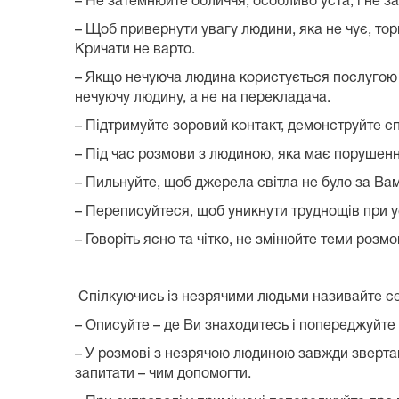
– Не затемнюйте обличчя, особливо уста, і не 
– Щоб привернути увагу людини, яка не чує, торк
Кричати не варто.
– Якщо нечуюча людина користується послугою с
нечуючу людину, а не на перекладача.
– Підтримуйте зоровий контакт, демонструйте спо
– Під час розмови з людиною, яка має порушенн
– Пильнуйте, щоб джерела світла не було за Ва
– Переписуйтеся, щоб уникнути труднощів при у
– Говоріть ясно та чітко, не змінюйте теми розмо
Спілкуючись із незрячими людьми називайте себе
– Описуйте – де Ви знаходитесь і попереджуйте 
– У розмові з незрячою людиною завжди звертай
запитати – чим допомогти.