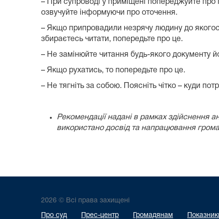
– При супроводі у приміщені попереджуйте про п
озвучуйте інформуючи про оточення.
– Якщо припровадили незрячу людину до якогось
збираєтесь читати, попередьте про це.
– Не замінюйте читання будь-якого документу й
– Якщо рухатись, то попередьте про це.
– Не тягніть за собою. Поясніть чітко – куди потр
Рекомендації надані в рамках здійснення а
використано досвід та напрацювання громад
2026 © Всі права захищені
Про суд
Прес-центр
Громадянам
Показники