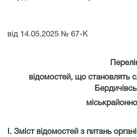
суду Житомирс
від 14.05.2025 № 67-К
Перелі
відомостей, що становлять
с
Бердичівс
міськрайонн
І. Зміст
відомостей з питань
органі