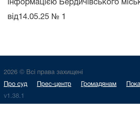
інформацією Бердичівського місь
від14.05.25 № 1
2026 © Всі права захищені
Про суд
Прес-центр
Громадянам
Пока
v1.38.1