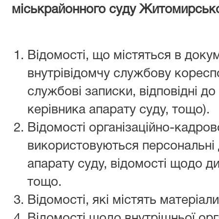
міськрайонного суду Житомирськ
Відомості, що містяться в докум
внутрівідомчу службову кореспо
службові записки, відповідні до
керівника апарату суду, тощо).
Відомості організаційно-кадрово
використовуються персональні д
апарату суду, відомості щодо д
тощо.
Відомості, які містять матеріал
Відомості щодо внутрішньої орга