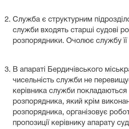
Служба є структурним підрозділ
служби входять старші судові ро
розпорядники. Очолює службу її 
В апараті Бердичівського міськр
чисельність служби не перевищує
керівника служби покладаються 
розпорядника, який крім виконан
розпорядника, організовує робо
пропозиції керівнику апарату су